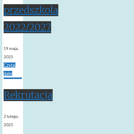
przedszkola
2022/2027
19 maja,
2025
Czytaj
dalej
Rekrutacja
2 lutego,
2025