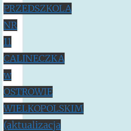
PRZEDSZKOLA
NR
11
CALINECZKA
w
OSTROWIE
WIELKOPOLSKIM
(aktualizacja