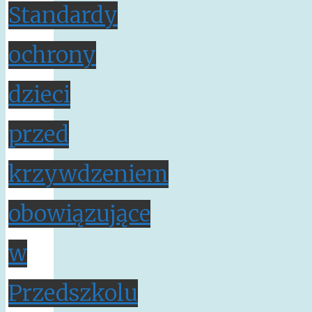
Standardy
ochrony
dzieci
przed
krzywdzeniem
obowiązujące
w
Przedszkolu