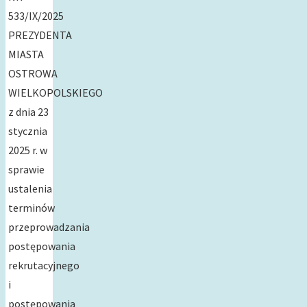
533/IX/2025
PREZYDENTA
MIASTA
OSTROWA
WIELKOPOLSKIEGO
z dnia 23
stycznia
2025 r. w
sprawie
ustalenia
terminów
przeprowadzania
postępowania
rekrutacyjnego
i
postępowania