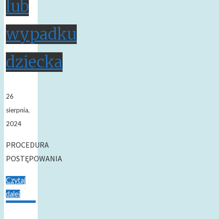
lub
wypadku
dziecka
26
sierpnia,
2024
PROCEDURA
POSTĘPOWANIA
Czytaj
dalej