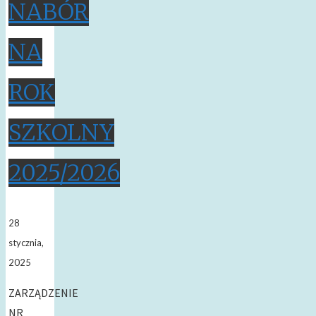
NABÓR
NA
ROK
SZKOLNY
2025/2026
28
stycznia,
2025
ZARZĄDZENIE
NR