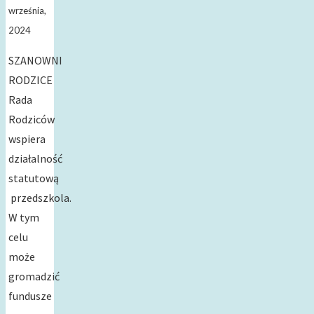
września,
2024
SZANOWNI
RODZICE
Rada
Rodziców
wspiera
działalność
statutową
przedszkola.
W tym
celu
może
gromadzić
fundusze