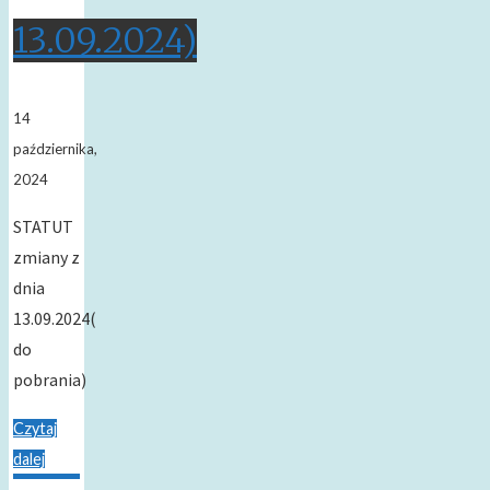
13.09.2024)
14
października,
2024
STATUT
zmiany z
dnia
13.09.2024(
do
pobrania)
Czytaj
dalej