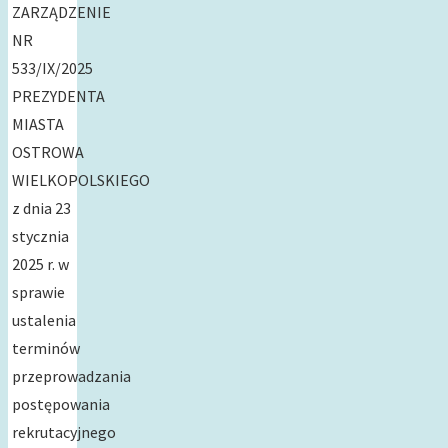
ZARZĄDZENIE
NR
533/IX/2025
PREZYDENTA
MIASTA
OSTROWA
WIELKOPOLSKIEGO
z dnia 23
stycznia
2025 r. w
sprawie
ustalenia
terminów
przeprowadzania
postępowania
rekrutacyjnego