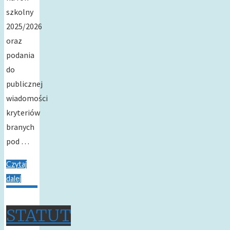
szkolny
2025/2026
oraz
podania
do
publicznej
wiadomości
kryteriów
branych
pod …
Czytaj
dalej
STATUT