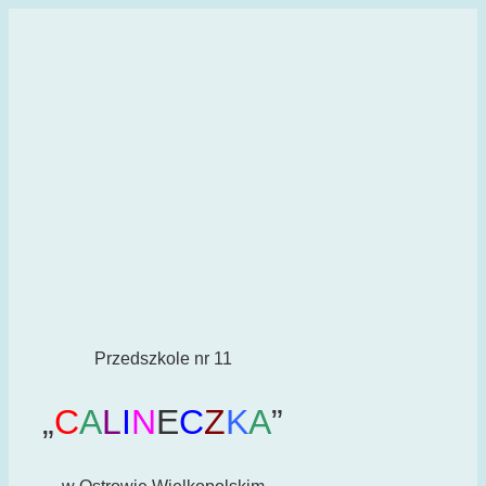
Przedszkole nr 11
„
C
A
L
I
N
E
C
Z
K
A
”