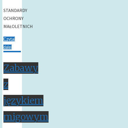
STANDARDY
OCHRONY
MAŁOLETNICH
Czytaj
dalej
Zabawy
z
językiem
migowym