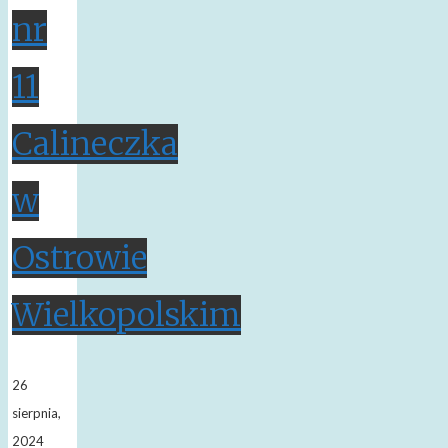
nr
11
Calineczka
w
Ostrowie
Wielkopolskim
26
sierpnia,
2024