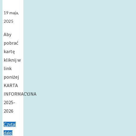
19 maja,
2025
Aby
pobrać
kartę
kliknij w
link
poniżej
KARTA
INFORMACYJNA
2025-
2026
Czytaj
dalej