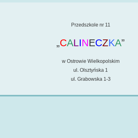
Przedszkole nr 11
„
C
A
L
I
N
E
C
Z
K
A
”
w Ostrowie Wielkopolskim
ul. Olsztyńska 1
ul. Grabowska 1-3