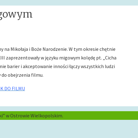
igowym
y na Mikołaja i Boże Narodzenie. W tym okresie chętnie
XIII zaprezentowały w języku migowym kolędę pt. „Cicha
ie barier i akceptowanie inności łączy wszystkich ludzi
do obejrzenia filmu.
NK DO FILMU
ki” w Ostrowie Wielkopolskim.