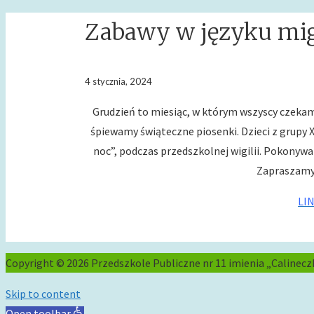
Zabawy w języku m
4 stycznia, 2024
Grudzień to miesiąc, w którym wszyscy czekam
śpiewamy świąteczne piosenki. Dzieci z grupy 
noc”, podczas przedszkolnej wigilii. Pokonywan
Zapraszamy 
LI
Copyright © 2026 Przedszkole Publiczne nr 11 imienia „Calinecz
Skip to content
Open toolbar