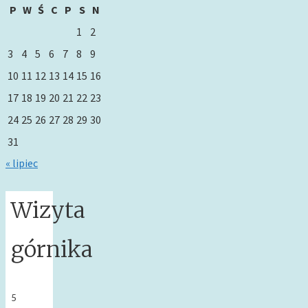
P
W
Ś
C
P
S
N
1
2
3
4
5
6
7
8
9
10
11
12
13
14
15
16
17
18
19
20
21
22
23
24
25
26
27
28
29
30
31
« lipiec
Wizyta
górnika
5