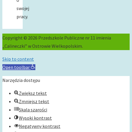
o
swojej
pracy.
Copyright © 2026 Przedszkole Publiczne nr 11 imienia
„Calineczki” w Ostrowie Wielkopolskim.
Skip to content
Open toolbar
Narzędzia dostępu
Zwiększ tekst
Zmniejsz tekst
Skala szarości
Wysoki kontrast
Negatywny kontrast