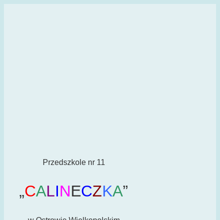
Przedszkole nr 11
„
C
A
L
I
N
E
C
Z
K
A
”