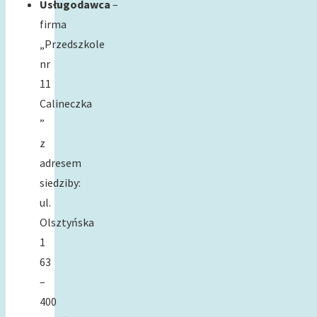
Usługodawca
–
firma
„Przedszkole
nr
11
Calineczka
”
z
adresem
siedziby:
ul.
Olsztyńska
1
63
–
400