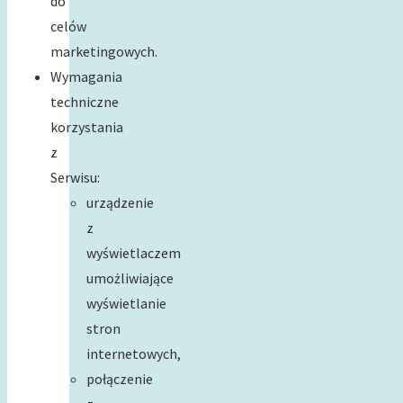
do
celów
marketingowych.
Wymagania
techniczne
korzystania
z
Serwisu:
urządzenie
z
wyświetlaczem
umożliwiające
wyświetlanie
stron
internetowych,
połączenie