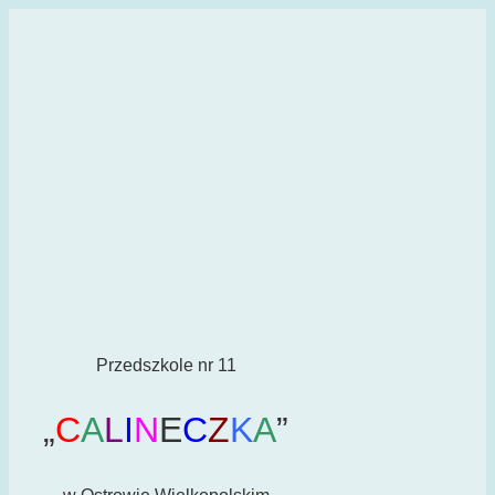
Przedszkole nr 11
„
C
A
L
I
N
E
C
Z
K
A
”