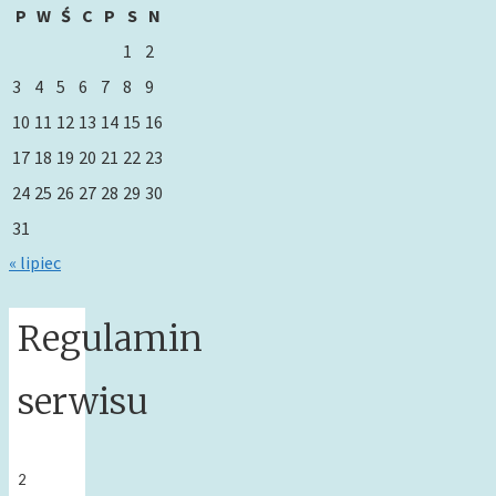
P
W
Ś
C
P
S
N
1
2
3
4
5
6
7
8
9
10
11
12
13
14
15
16
17
18
19
20
21
22
23
24
25
26
27
28
29
30
31
« lipiec
Regulamin
serwisu
2