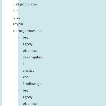
Usługobiorców
lub
przy
użyciu
oprorgamowania:
bez
zgody
pisemnej,
dekompilacji
i
analizy
kodu
źródłowego,
bez
zgody
pisemnej,