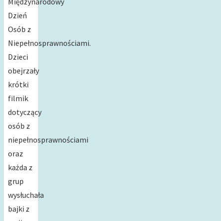
Międzynarodowy
Dzień
Osób z
Niepełnosprawnościami.
Dzieci
obejrzały
krótki
filmik
dotyczący
osób z
niepełnosprawnościami
oraz
każda z
grup
wysłuchała
bajki z