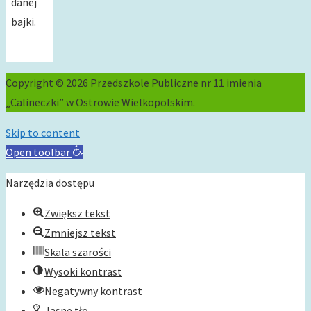
danej
bajki.
Copyright © 2026 Przedszkole Publiczne nr 11 imienia
„Calineczki” w Ostrowie Wielkopolskim.
Skip to content
Open toolbar
Narzędzia dostępu
Zwiększ tekst
Zmniejsz tekst
Skala szarości
Wysoki kontrast
Negatywny kontrast
Jasne tło