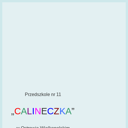
Przedszkole nr 11
„
C
A
L
I
N
E
C
Z
K
A
”