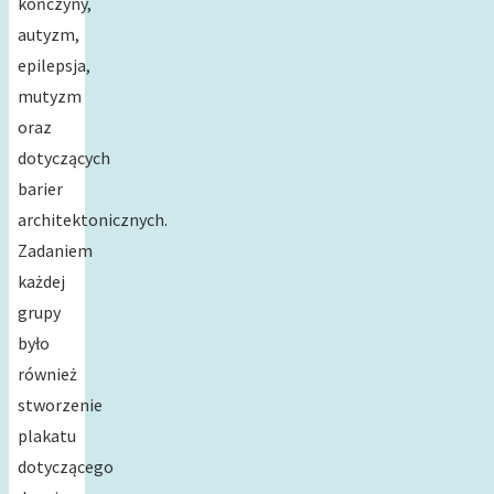
kończyny,
autyzm,
epilepsja,
mutyzm
oraz
dotyczących
barier
architektonicznych.
Zadaniem
każdej
grupy
było
również
stworzenie
plakatu
dotyczącego