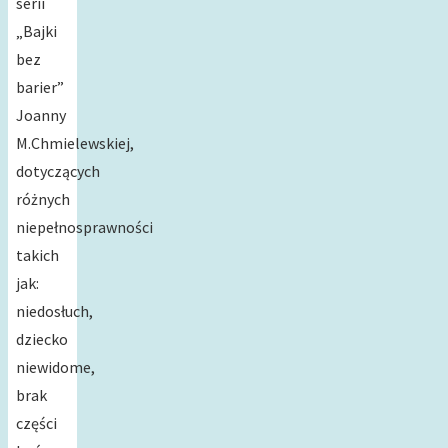
serii
„Bajki
bez
barier”
Joanny
M.Chmielewskiej,
dotyczących
różnych
niepełnosprawności
takich
jak:
niedosłuch,
dziecko
niewidome,
brak
części