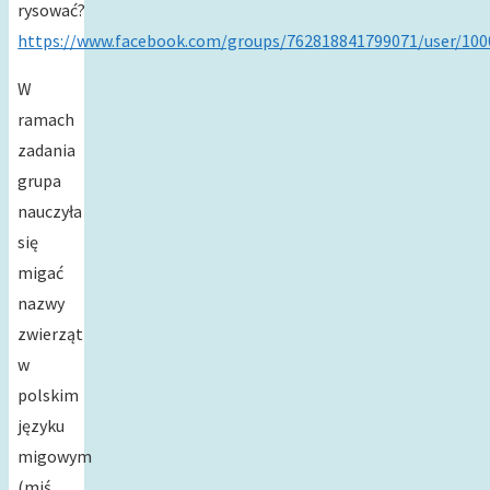
rysować?
https://www.facebook.com/groups/762818841799071/user/10
W
ramach
zadania
grupa
nauczyła
się
migać
nazwy
zwierząt
w
polskim
języku
migowym
(miś,