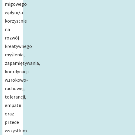
migowego
wpłynęła
korzystnie
na
rozwój
kreatywnego
myślenia,
zapamiętywania,
koordynacji
wzrokowo-
ruchowej,
tolerancji,
empatii
oraz
przede
wszystkim