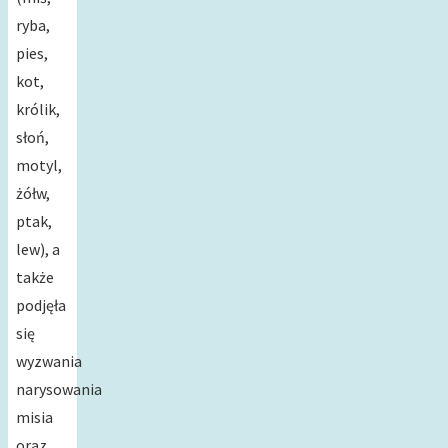
ryba,
pies,
kot,
królik,
słoń,
motyl,
żółw,
ptak,
lew), a
także
podjęła
się
wyzwania
narysowania
misia
oraz