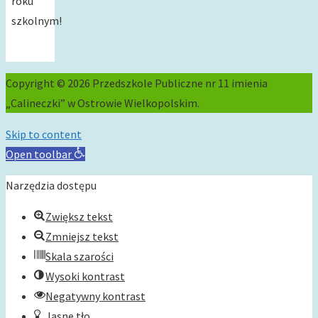
roku
szkolnym!
Copyright © 2026 Przedszkole Publiczne nr 11 imienia
„Calineczki” w Ostrowie Wielkopolskim.
Skip to content
Open toolbar
Narzędzia dostępu
Zwiększ tekst
Zmniejsz tekst
Skala szarości
Wysoki kontrast
Negatywny kontrast
Jasne tło