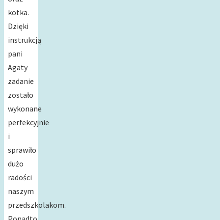
kotka.
Dzięki
instrukcją
pani
Agaty
zadanie
zostało
wykonane
perfekcyjnie
i
sprawiło
dużo
radości
naszym
przedszkolakom.
Ponadto