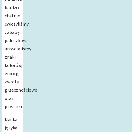
bardzo
chętnie
ćwiczyliśmy
zabawy
paluszkowe,
utrwalaliśmy
znaki
kolorów,
emocji,
zwroty
grzecznościowe
oraz
piosenki.
Nauka
języka