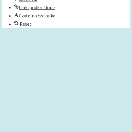
Linki podkreślone
Czytelna czcionka
Reset