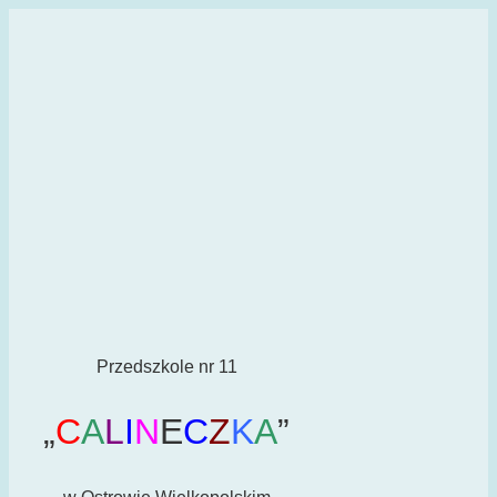
Przedszkole nr 11
„
C
A
L
I
N
E
C
Z
K
A
”