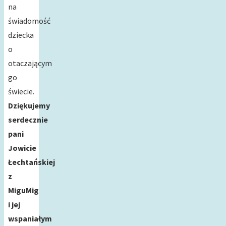
na
świadomość
dziecka
o
otaczającym
go
świecie.
Dziękujemy
serdecznie
pani
Jowicie
Łechtańskiej
z
MiguMig
i jej
wspaniałym