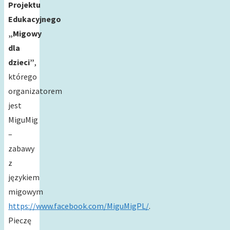
Projektu
Edukacyjnego
„Migowy
dla
dzieci”
,
którego
organizatorem
jest
MiguMig
–
zabawy
z
językiem
migowym
https://www.facebook.com/MiguMigPL/
.
Pieczę